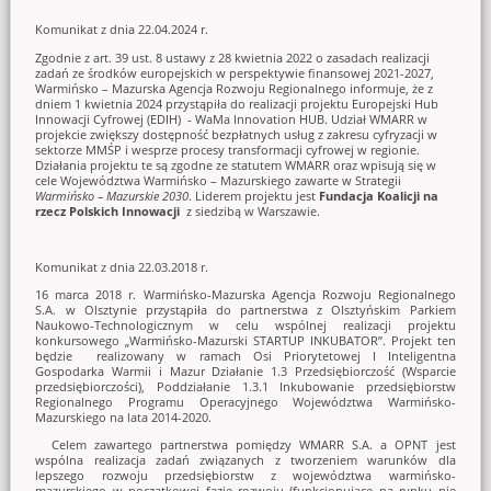
Komunikat z dnia 22.04.2024 r.
Zgodnie z art. 39 ust. 8 ustawy z 28 kwietnia 2022 o zasadach realizacji
zadań ze środków europejskich w perspektywie finansowej 2021-2027,
Warmińsko – Mazurska Agencja Rozwoju Regionalnego informuje, że z
dniem 1 kwietnia 2024 przystąpiła do realizacji projektu Europejski Hub
Innowacji Cyfrowej (EDIH) - WaMa Innovation HUB. Udział WMARR w
projekcie zwiększy dostępność bezpłatnych usług z zakresu cyfryzacji w
sektorze MMŚP i wesprze procesy transformacji cyfrowej w regionie.
Działania projektu te są zgodne ze statutem WMARR oraz wpisują się w
cele Województwa Warmińsko – Mazurskiego zawarte w Strategii
Warmińsko – Mazurskie 2030
. Liderem projektu jest
Fundacja Koalicji na
rzecz Polskich Innowacji
z siedzibą w Warszawie.
Komunikat z dnia 22.03.2018 r.
16 marca 2018 r. Warmińsko-Mazurska Agencja Rozwoju Regionalnego
S.A. w Olsztynie przystąpiła do partnerstwa z Olsztyńskim Parkiem
Naukowo-Technologicznym w celu wspólnej realizacji projektu
konkursowego „Warmińsko-Mazurski STARTUP INKUBATOR”. Projekt ten
będzie realizowany w ramach Osi Priorytetowej I Inteligentna
Gospodarka Warmii i Mazur Działanie 1.3 Przedsiębiorczość (Wsparcie
przedsiębiorczości), Poddziałanie 1.3.1 Inkubowanie przedsiębiorstw
Regionalnego Programu Operacyjnego Województwa Warmińsko-
Mazurskiego na lata 2014-2020.
Celem zawartego partnerstwa pomiędzy WMARR S.A. a OPNT jest
wspólna realizacja zadań związanych z tworzeniem warunków dla
lepszego rozwoju przedsiębiorstw z województwa warmińsko-
mazurskiego w początkowej fazie rozwoju (funkcjonujące na rynku nie