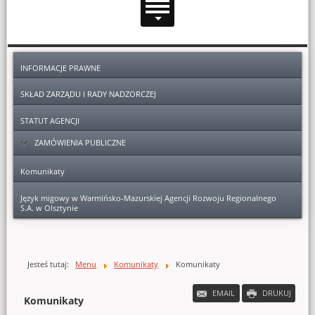
Dodatkowe zasoby (lewa kolumna)
INFORMACJE PRAWNE
SKŁAD ZARZĄDU I RADY NADZORCZEJ
STATUT AGENCJI
ZAMÓWIENIA PUBLICZNE
Komunikaty
Archiwum
Język migowy w Warmińsko-Mazurskiej Agencji Rozwoju Regionalnego
S.A. w Olsztynie
Głównej zawartości
Jesteś tutaj:
Menu
Komunikaty
Komunikaty
EMAIL
DRUKUJ
Komunikaty