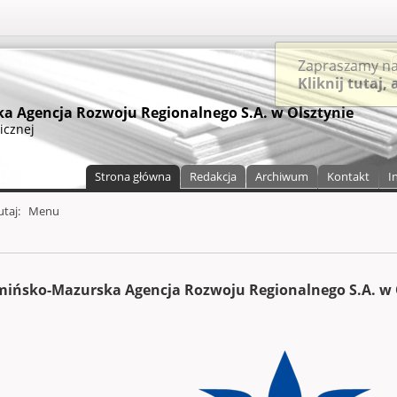
S
Zapraszamy na
Kliknij tutaj,
 Agencja Rozwoju Regionalnego S.A. w Olsztynie
icznej
Strona główna
Redakcja
Archiwum
Kontakt
I
a)
zawartości
tutaj:
Menu
ińsko-Mazurska Agencja Rozwoju Regionalnego S.A. w 