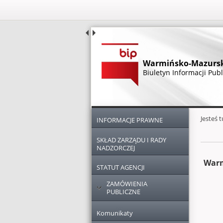
Warmińsko-Mazurska
Biuletyn Informacji Publ
Menu główne
Dodatkowe zasoby (lewa kolumn
Głównej 
Jesteś 
INFORMACJE PRAWNE
SKŁAD ZARZĄDU I RADY
NADZORCZEJ
Warm
STATUT AGENCJI
ZAMÓWIENIA
PUBLICZNE
Komunikaty
Archiwum