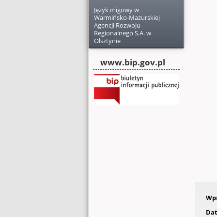
Język migowy w
Warmińsko-Mazurskiej
Agencji Rozwoju
Regionalnego S.A. w
Olsztynie
Login
www.bip.gov.pl
Wpr
Dat