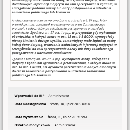
dodatkowych informacji mających na celu sprecyzowanie żądania, w
szczególności podania nazwy lub daty postępowania o udzielenie
zamówienia publicznego lub konkursu
.
Analogiczne ograniczenie wprowadzono w zakresie art. 97 pzp, który
przewiduje m.in. obowiązek przechowywania przez Zamawiającego
protokołu i załączników po zakończeniu postępowania o udzielenie
zamówienia. Zgodnie z art. 97 ust. 1a pzp,
w przypadku gdy wykonanie
obowiązków, o których mowa w art. 15 ust. 1-3 RODO, wymagałoby
niewspółmiernie dużego wysiłku, zamawiający może żądać od osoby,
której dane dotyczą, wskazania dodatkowych informacji mających w
szczególności na celu sprecyzowanie nazwy lub daty zakończonego
postępowania o udzielenie zamówienia
.
Zgodnie z treścią art. 8a ust. 4 pzp,
wystąpienie osoby, której dane
dotyczą z żądaniem ograniczenia przetwarzania, o którym mowa w
art. 18 ust. 1 RODO, nie ogranicza przetwarzania danych osobowych
do czasu zakończenia postępowania o udzielenie zamówienia
publicznego lub konkursu.
Wprowadził do BIP
Administrator
Data udostępnienia
środa, 10, lipiec 2019 00:00
Data wytworzenia
środa, 10, lipiec 2019 09:41
Ostatnio modyfikował
Administrator