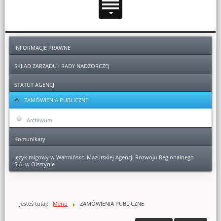
Dodatkowe zasoby (lewa kolumna)
INFORMACJE PRAWNE
SKŁAD ZARZĄDU I RADY NADZORCZEJ
STATUT AGENCJI
ZAMÓWIENIA PUBLICZNE
Archiwum
Komunikaty
Język migowy w Warmińsko-Mazurskiej Agencji Rozwoju Regionalnego
S.A. w Olsztynie
Głównej zawartości
Jesteś tutaj:
Menu
ZAMÓWIENIA PUBLICZNE