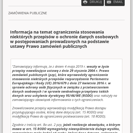
DRUKUJ
EMAIL
ZAMÓWIENIA PUBLICZNE
Informacja na temat ograniczenia stosowania
niektórych przepisów o ochronie danych osobowych
w postępowaniach prowadzonych na podstawie
ustawy Prawo zamówień publicznych
"Zamawiający informuje, że z dniem 4 maja 2019 r.
weszły w życie
przepisy nowelizujące ustawę z dnia 29 stycznia 2004 r. Prawo
zamówień publicznych (pzp), które wprowadziły ograniczenia
stosowania niektórych przepisów rozporządzenia Parlamentu
Europejskiego i Rady (UE) 2016/679 z dnia 27 kwietnia 2016 r. w
sprawie ochrony osób fizycznych w związku z przetwarzaniem
danych osobowych i w sprawie swobodnego przepływu takich
danych oraz uchylenia dyrektywy 95/46/WE (RODO)
oraz nałożyły na
zamawiającego obowiązek informowania o tych ograniczeniach.
Znowelizowane przepisy wprowadzają modyfikację Prawa dostępu
przysługującego osobie, której dane dotyczą (art. 15 RODO) oraz
modyfikację Prawa do ograniczenia przetwarzania (art. 18 RODO).
Zgodnie z treścią art. 8a ust. 2 pzp,
jeżeli realizacja obowiązku, o którym
mowa w art. 15 RODO wymagałaby niewspółmiernie dużego wysiłku,
zamawiający może żądać od osoby, której dane dotyczą, wskazania